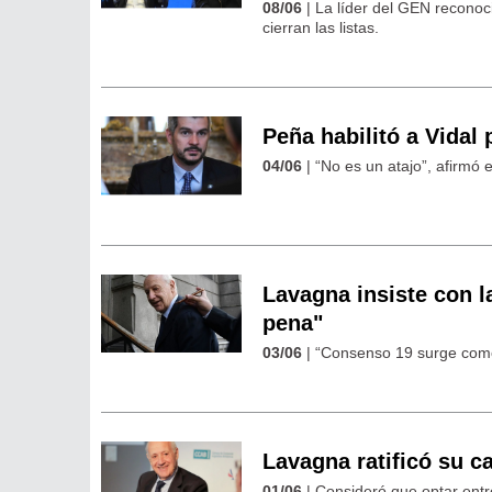
08/06
| La líder del GEN reconoc
cierran las listas.
Peña habilitó a Vidal
04/06
| “No es un atajo”, afirmó e
Lavagna insiste con l
pena"
03/06
| “Consenso 19 surge como 
Lavagna ratificó su ca
01/06
| Consideró que optar entre