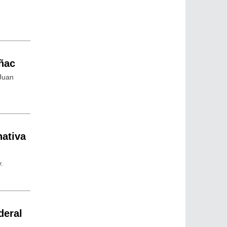
Uñac
 Juan
nativa
.
deral