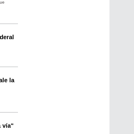
que
deral
ale la
 vía"