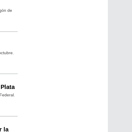
rgón de
octubre.
 Plata
 Federal.
 la