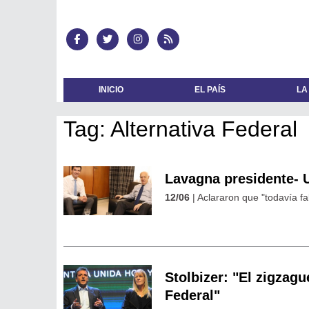
INICIO
EL PAÍS
LA
Tag: Alternativa Federal
Lavagna presidente- U
12/06
| Aclararon que "todavía fal
Stolbizer: "El zigzag
Federal"