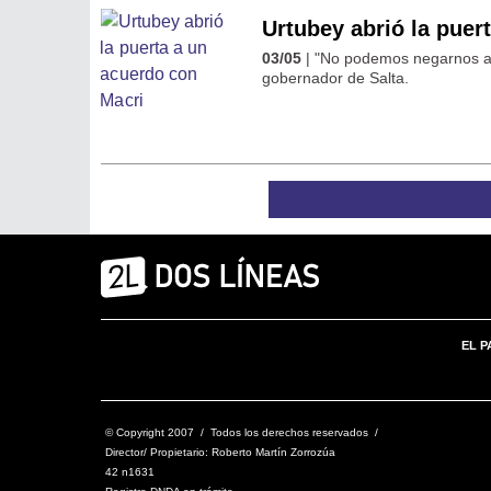
Urtubey abrió la puer
03/05
| "No podemos negarnos a 
gobernador de Salta.
EL P
© Copyright 2007 / Todos los derechos reservados /
Director/ Propietario: Roberto Martín Zorrozúa
42 n1631