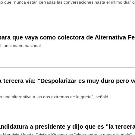
ió que "nunca están cerradas las conversaciones hasta el último día" 
 para que vaya como colectora de Alternativa Fe
l funcionario nacional.
a tercera vía: "Despolarizar es muy duro pero v
una alternativa a los dos extremos de la grieta”, señaló.
ndidatura a presidente y dijo que es "la tercera
 Mauricio Macri y Cristina Kirchner es "elegir entre lo peor y lo malo".