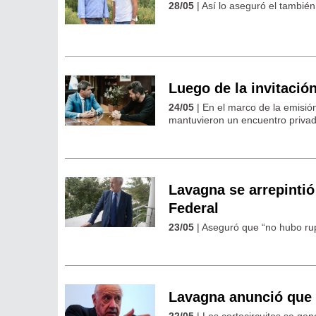
28/05
| Así lo aseguró el también
Luego de la invitación
24/05
| En el marco de la emisi
mantuvieron un encuentro privad
Lavagna se arrepintió 
Federal
23/05
| Aseguró que “no hubo rupt
Lavagna anunció que i
22/05
| Los cortocircuitos se gene