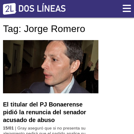
Tag: Jorge Romero
El titular del PJ Bonaerense
pidió la renuncia del senador
acusado de abuso
15/01
| Gray aseguró que si no presenta su
alejamiento pedirá que el partido analice su