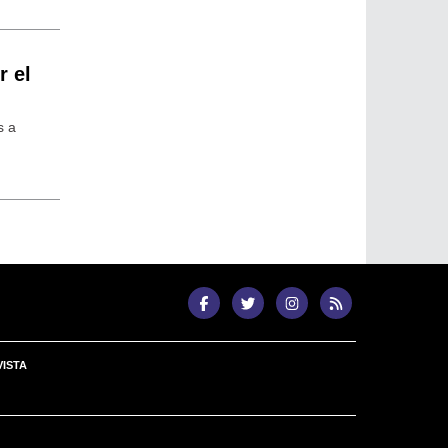
r el
s a
ISTA