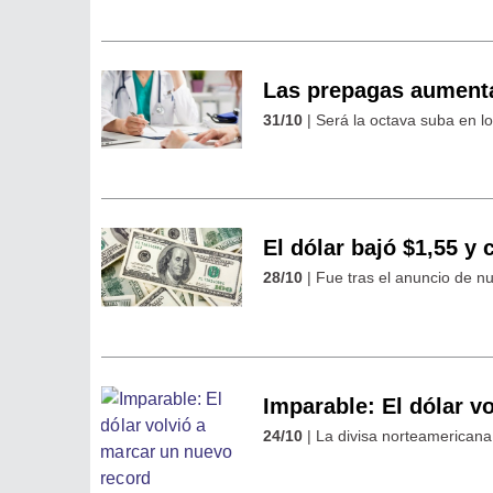
Las prepagas aumenta
31/10
| Será la octava suba en lo
El dólar bajó $1,55 y 
28/10
| Fue tras el anuncio de n
Imparable: El dólar v
24/10
| La divisa norteamericana 