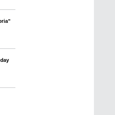
oria”
nday
.