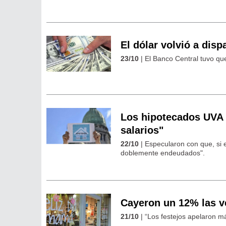
El dólar volvió a disp
23/10
| El Banco Central tuvo qu
Los hipotecados UVA c
salarios"
22/10
| Especularon con que, si e
doblemente endeudados".
Cayeron un 12% las ve
21/10
| “Los festejos apelaron m