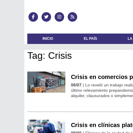
INICIO
EL PAÍS
LA
Tag: Crisis
Crisis en comercios p
06/07
| Lo reveló un trabajo rea
último relevamiento prepandemia,
alquiler, clausurados o simpleme
Crisis en clínicas pl
09/06
| Clínicas de la ciudad de