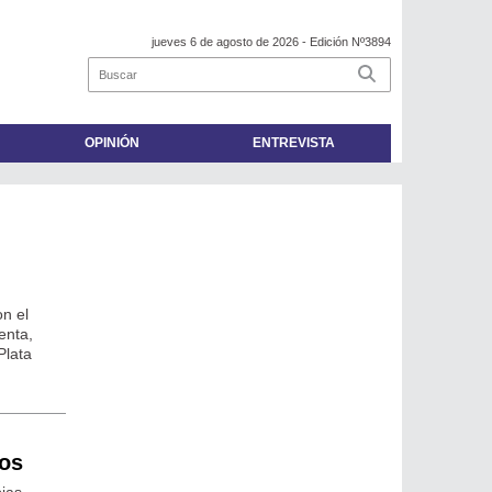
jueves 6 de agosto de 2026
- Edición Nº3894
OPINIÓN
ENTREVISTA
on el
enta,
Plata
mos
pias