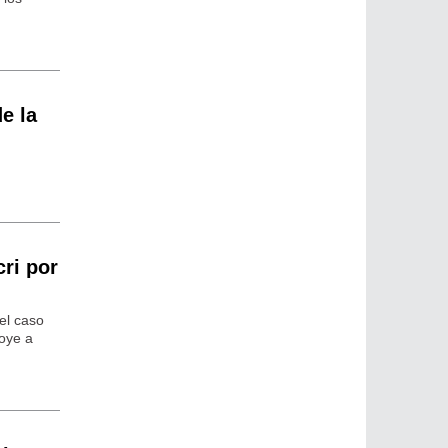
e la
cri por
el caso
poye a