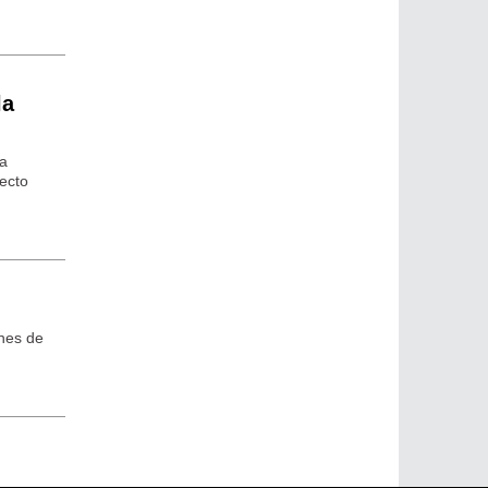
la
sa
lecto
ones de