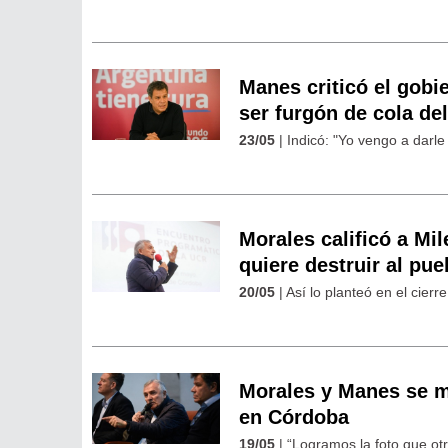
Manes criticó el gobi
ser furgón de cola de
23/05
| Indicó: "Yo vengo a darle
Morales calificó a Mil
quiere destruir al pue
20/05
| Así lo planteó en el cier
Morales y Manes se mo
en Córdoba
19/05
| “Logramos la foto que ot