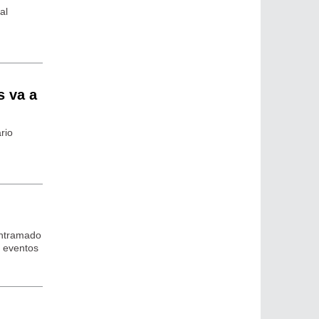
al
s va a
rio
 entramado
s eventos