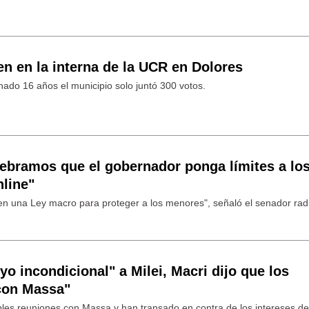
n en la interna de la UCR en Dolores
do 16 años el municipio solo juntó 300 votos.
lebramos que el gobernador ponga límites a lo
nline"
n una Ley macro para proteger a los menores", señaló el senador radi
yo incondicional" a Milei, Macri dijo que los
 con Massa"
ables reuniones con Massa y han transado en contra de los intereses de