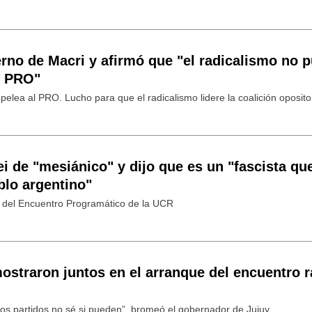
erno de Macri y afirmó que "el radicalismo no 
l PRO"
 pelea al PRO. Lucho para que el radicalismo lidere la coalición oposito
ei de "mesiánico" y dijo que es un "fascista qu
blo argentino"
re del Encuentro Programático de la UCR
straron juntos en el arranque del encuentro r
ros partidos no sé si pueden”, bromeó el gobernador de Jujuy.