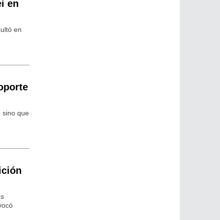
ei en
ultó en
oporte
, sino que
ición
es
ovocó