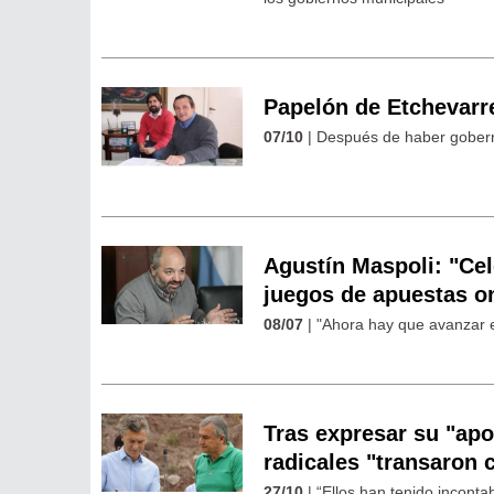
Papelón de Etchevarre
07/10
| Después de haber goberna
Agustín Maspoli: "Ce
juegos de apuestas o
08/07
| "Ahora hay que avanzar e
Tras expresar su "apo
radicales "transaron
27/10
| “Ellos han tenido incont