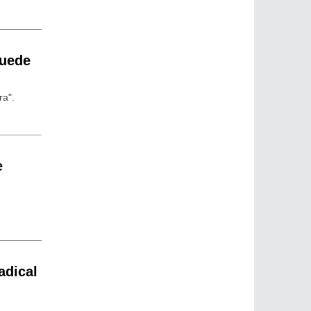
puede
ra".
e
adical