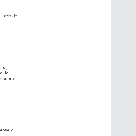
inicio de
dez,
e "lo
erdadera
rense y