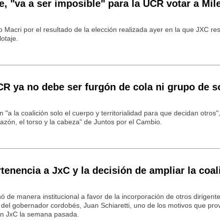
e, "va a ser imposible" para la UCR votar a Mil
 Macri por el resultado de la elección realizada ayer en la que JXC res
lotaje.
R ya no debe ser furgón de cola ni grupo de s
"a la coalición solo el cuerpo y territorialidad para que decidan otros"
razón, el torso y la cabeza" de Juntos por el Cambio.
tenencia a JxC y la decisión de ampliar la coal
nó de manera institucional a favor de la incorporación de otros dirigent
bo del gobernador cordobés, Juan Schiaretti, uno de los motivos que pr
en JxC la semana pasada.