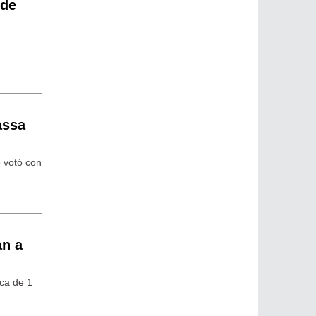
 de
assa
e votó con
an a
ca de 1