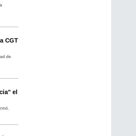
va
 la CGT
dad de
cia" el
irmó.