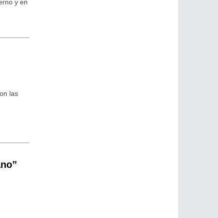
erno y en
on las
ano”