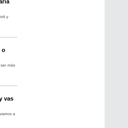
aría
oli y
 o
a ser más
y vas
, vamos a