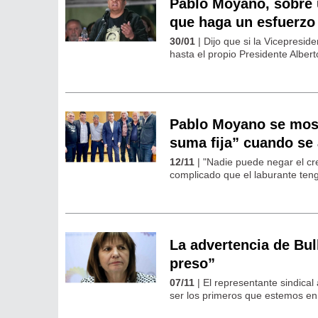
Pablo Moyano, sobre u
que haga un esfuerzo
30/01
| Dijo que si la Vicepresid
hasta el propio Presidente Alber
Pablo Moyano se most
suma fija” cuando se
12/11
| "Nadie puede negar el cre
complicado que el laburante tenga
La advertencia de Bul
preso”
07/11
| El representante sindical
ser los primeros que estemos en l