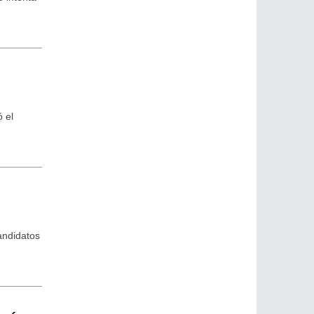
ó el
andidatos