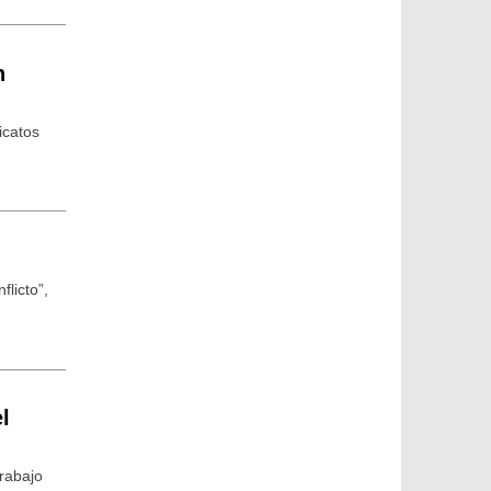
n
icatos
licto”,
l
rabajo