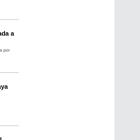
ada a
ca por
aya
l