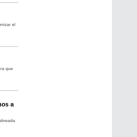
imizar el
era que
mos a
alineada