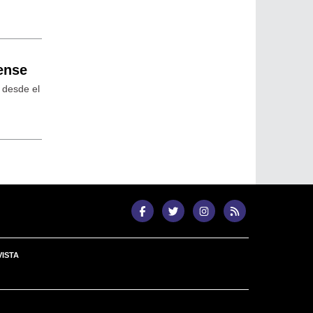
ense
 desde el
ISTA