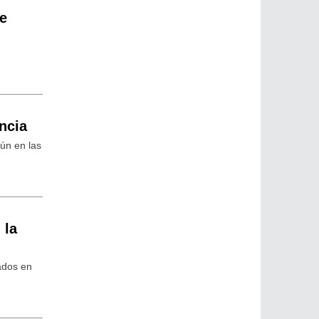
te
ncia
mún en las
 la
rados en