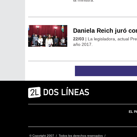
la ministra.
Daniela Reich juró c
22/03
| La legisladora, actual P
año 2017.
EL P
© Copyright 2007 / Todos los derechos reservados /