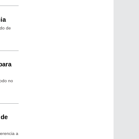
ia
ldo de
para
íodo no
 de
ferencia a