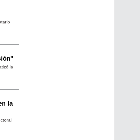
tario
ción"
tizó la
en la
ctoral