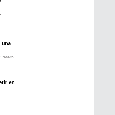
,
e una
, resaltó.
tir en