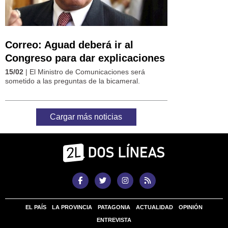
Correo: Aguad deberá ir al
Congreso para dar explicaciones
15/02
| El Ministro de Comunicaciones será
sometido a las preguntas de la bicameral.
Cargar más noticias
EL PAÍS
LA PROVINCIA
PATAGONIA
ACTUALIDAD
OPINIÓN
ENTREVISTA