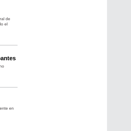
ral de
do el
pantes
rno
mente en