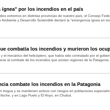
ígnea" por los incendios en el país
dios extremos en distintas provincias de nuestro país, el Consejo Fede
e Ambiente y Desarrollo Sostenible declaró la “emergencia ígnea en to
que combatía los incendios y murieron los ocu
to y el mecánico del helicóptero, que había sido contratado por el gobie
rse al combate de los incendios que azotan regiones de la Patagonia.
cia combate los incendios en la Patagonia
n tregua y se mantienen activos con riesgos en poblaciones especial
ariloche, y en Lago Puelo y El Hoyo, en Chubut.