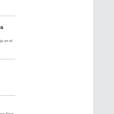
as
jo en el
nos Aires,