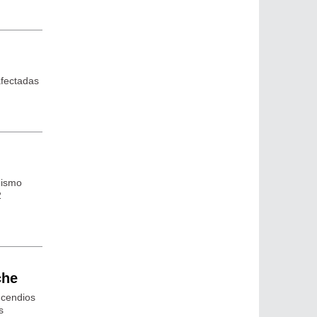
afectadas
nismo
2
che
ncendios
s