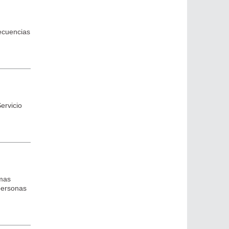
ecuencias
ervicio
imas
 personas