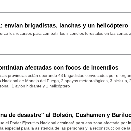
á: envían brigadistas, lanchas y un helicóptero
erza los recursos para combatir los incendios forestales en las zonas 
ontinúan afectadas con focos de incendios
esas provincias están operando 43 brigadistas convocados por el orga
io Nacional de Manejo del Fuego, 2 apoyos meteorológicos, 3 pick-up, 
onal, 1 avión hidrante y 1 helicóptero
ona de desastre" al Bolsón, Cushamen y Barilo
ue el Poder Ejecutivo Nacional destinará para esa zona afectada por i
da especial para la asistencia de las personas y la reconstrucción de la