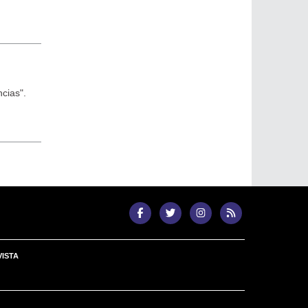
ncias".
ISTA