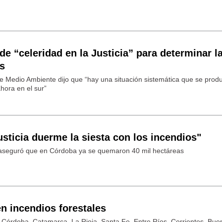
de “celeridad en la Justicia” para determinar l
os
de Medio Ambiente dijo que “hay una situación sistemática que se produ
hora en el sur”
sticia duerme la siesta con los incendios"
, aseguró que en Córdoba ya se quemaron 40 mil hectáreas
n incendios forestales
n Córdoba, Catamarca, La Rioja, Santa Fe, Entre Ríos, Corrientes, Bue