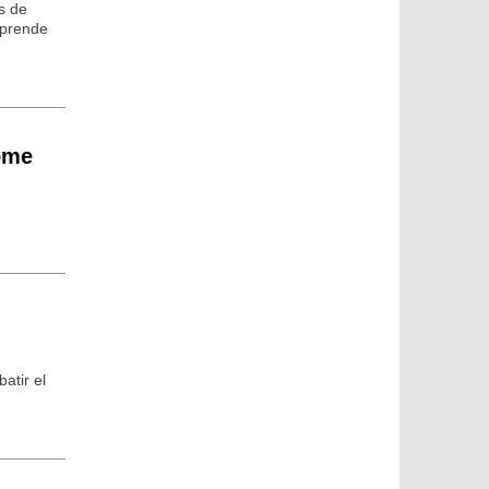
s de
sprende
tome
atir el