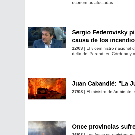
economías afectadas
Sergio Federovisky pi
causa de los incendi
12/03
| El viceministro nacional 
delta del Paraná, en Córdoba y a
Juan Cabandié: "La Ju
27/08
| El ministro de Ambiente
Once provincias sufre
26/08
| Los focos se registran e