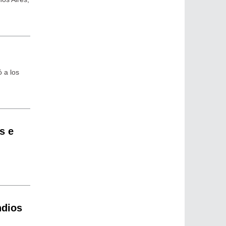
 a los
s e
ndios