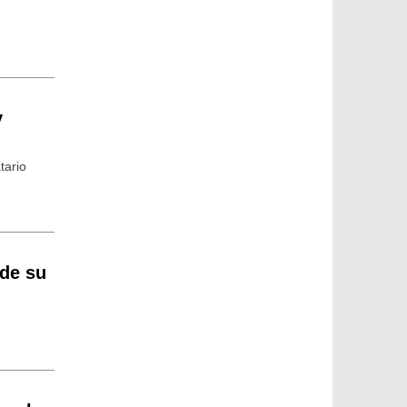
y
tario
 de su