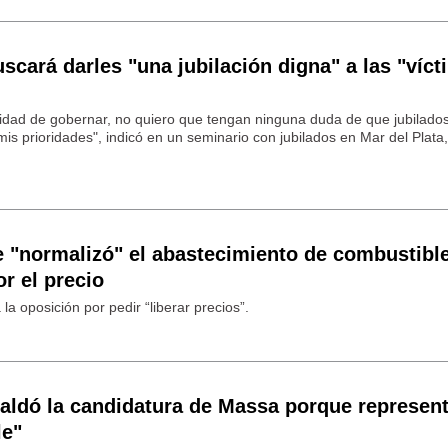
cará darles "una jubilación digna" a las "víct
lidad de gobernar, no quiero que tengan ninguna duda de que jubilado
is prioridades", indicó en un seminario con jubilados en Mar del Plata
 "normalizó" el abastecimiento de combustibl
r el precio
la oposición por pedir “liberar precios”.
paldó la candidatura de Massa porque represen
le"