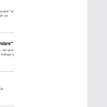
ondrá "al
ndo un
embre"
, sin que
 trabajo y
 la