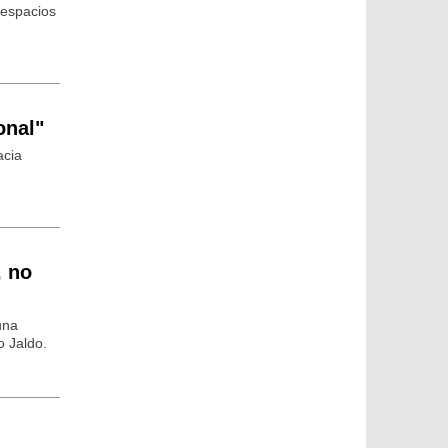
 espacios
onal"
acia
, no
una
o Jaldo.