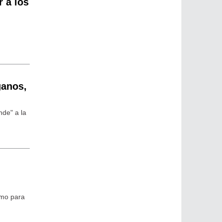
r a los
ganos,
nde" a la
omo para