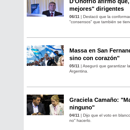
D'Onofrio afirmó que,
mejores" dirigentes
06/11
| Destacó que la conformac
"consensos" que también se tienen
Massa en San Fernand
sino con corazón"
05/11
| Aseguró que garantizar l
Argentina.
Graciela Camaño: "Ma
ninguno"
04/11
| Dijo que el voto en blanc
no" hacerlo.