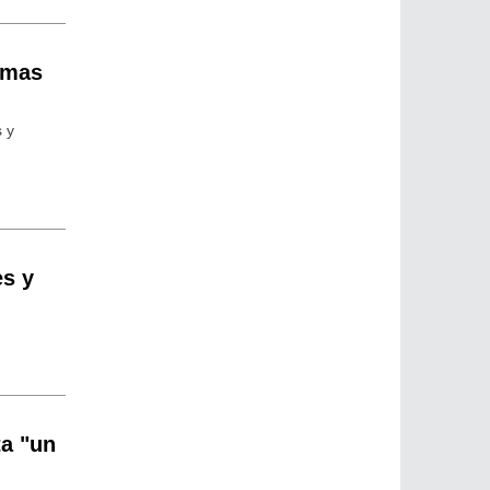
imas
s y
,
es y
ta "un