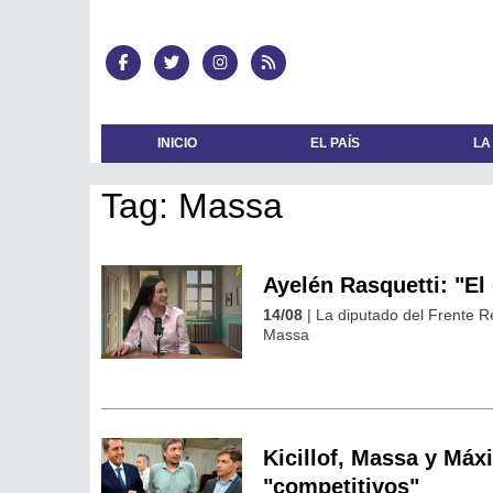
INICIO
EL PAÍS
LA
Tag: Massa
Ayelén Rasquetti: "El
14/08
| La diputado del Frente R
Massa
Kicillof, Massa y Má
"competitivos"