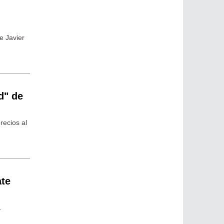
e Javier
d" de
recios al
ate
.