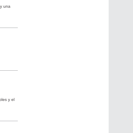
 y una
l
bles y el
.