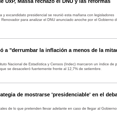
de UxP, Massa rechazó el DNU y las reformas
a y excandidato presidencial se reunió esta mañana con legisladores
e Renovador para analizar el DNU anunciado anoche por el Gobierno d
 a "derrumbar la inflación a menos de la mita
tituto Nacional de Estadística y Censos (Indec) marcaron un índice de p
que se desaceleró fuertemente frente al 12,7% de setiembre.
tegia de mostrarse 'presidenciable' en el deb
ales de lo que pretenden llevar adelante en caso de llegar al Gobierno