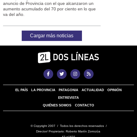
anuncio de Provincia con el que alcanzaron un
aumento acumulado del 70 por ciento en lo que
va del año.
Cargar más noticias
EL PAÍS
LA PROVINCIA
PATAGONIA
ACTUALIDAD
OPINIÓN
ENTREVISTA
QUIÉNES SOMOS
CONTACTO
© Copyright 2007 / Todos los derechos reservados /
Director/ Propietario: Roberto Martín Zorrozúa
42 n1631