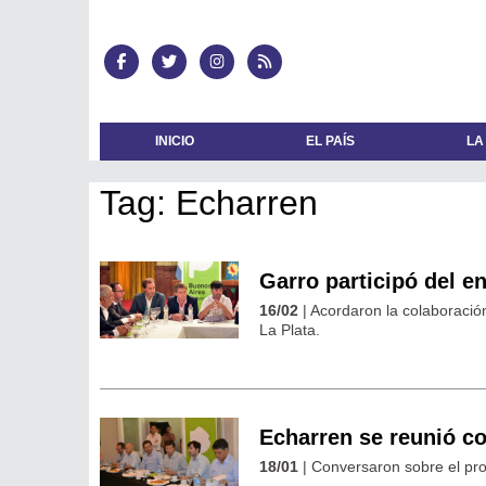
INICIO
EL PAÍS
LA
Tag: Echarren
Garro participó del e
16/02
| Acordaron la colaboració
La Plata.
Echarren se reunió c
18/01
| Conversaron sobre el pro