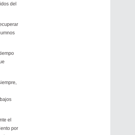
idos del
recuperar
alumnos
 tiempo
que
siempre,
abajos
nte el
iento por