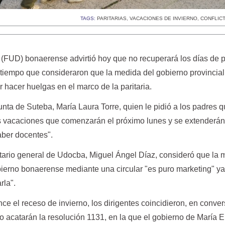
TAGS:
PARITARIAS
,
VACACIONES DE INVIERNO
,
CONFLIC
(FUD) bonaerense advirtió hoy que no recuperará los días de 
l tiempo que consideraron que la medida del gobierno provincial
r hacer huelgas en el marco de la paritaria.
junta de Suteba, María Laura Torre, quien le pidió a los padres 
as vacaciones que comenzarán el próximo lunes y se extenderán
aber docentes".
etario general de Udocba, Miguel Ángel Díaz, consideró que la
bierno bonaerense mediante una circular "es puro marketing" ya
rla".
e el receso de invierno, los dirigentes coincidieron, en conve
o acatarán la resolución 1131, en la que el gobierno de María 