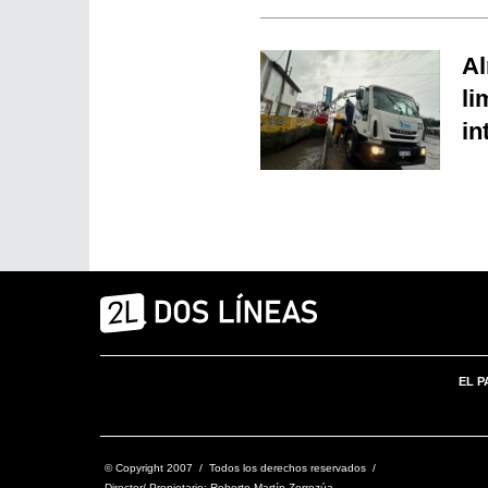
Al
li
in
EL P
© Copyright 2007 / Todos los derechos reservados /
Director/ Propietario: Roberto Martín Zorrozúa