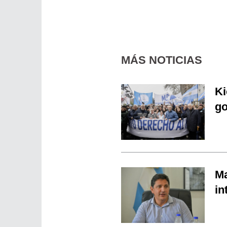
MÁS NOTICIAS
Ki
go
Ma
in