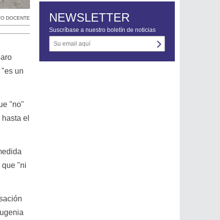
NEWSLETTER
TO DOCENTE
Suscríbase a nuestro boletín de noticias
paro
 "es un
que "no"
 hasta el
 medida
 que "ni
rsación
Eugenia