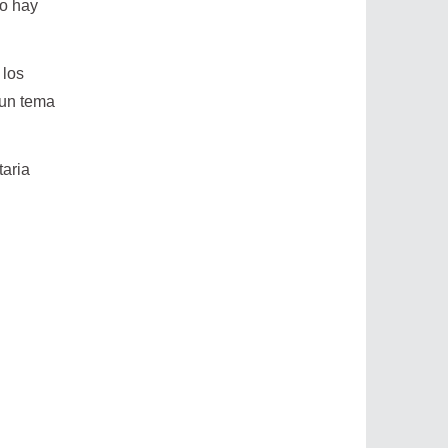
no hay
 los
 un tema
taria