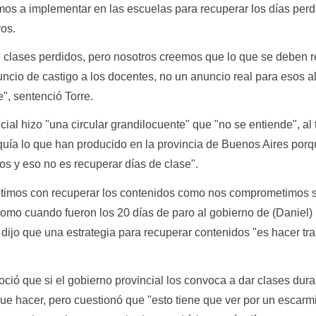
mos a implementar en las escuelas para recuperar los días perd
ros.
e clases perdidos, pero nosotros creemos que lo que se deben 
uncio de castigo a los docentes, no un anuncio real para esos 
", sentenció Torre.
ncial hizo "una circular grandilocuente" que "no se entiende", al
uía lo que han producido en la provincia de Buenos Aires por
os y eso no es recuperar días de clase".
timos con recuperar los contenidos como nos comprometimos 
como cuando fueron los 20 días de paro al gobierno de (Daniel)
en dijo que una estrategia para recuperar contenidos "es hacer tr
ció que si el gobierno provincial los convoca a dar clases dura
que hacer, pero cuestionó que "esto tiene que ver por un escarm