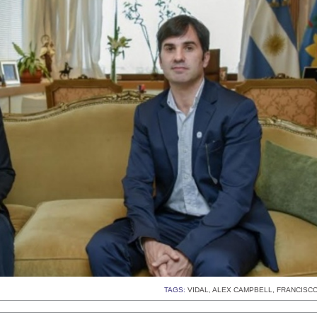
TAGS:
VIDAL
,
ALEX CAMPBELL
,
FRANCISC