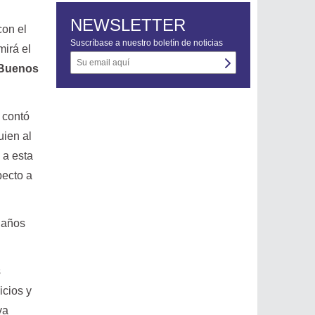
NEWSLETTER
con el
Suscríbase a nuestro boletín de noticias
mirá el
e Buenos
 contó
uien al
 a esta
pecto a
e años
s
icios y
va