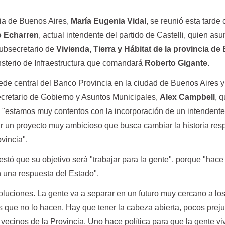
ia de Buenos Aires,
María Eugenia Vidal
, se reunió esta tarde 
o Echarren
, actual intendente del partido de Castelli, quien asu
ubsecretario de
Vivienda, Tierra y Hábitat de la provincia d
sterio de Infraestructura que comanda
rá
Roberto Gigante
.
sede central del Banco Provincia en la ciudad de Buenos Aires y
secretario de Gobierno y Asuntos Municipales,
Alex Campbell
, q
ue "estamos muy contentos con la incorporación de un intendente
r un proyecto muy ambicioso que busca cambiar la historia res
ovincia".
stó que su objetivo será "trabajar para la gente", porque "hac
 una respuesta del Estado".
oluciones. La gente va a separar en un futuro muy cercano a lo
os que no lo hacen. Hay que tener la cabeza abierta, pocos preju
s vecinos de la Provincia. Uno hace política para que la gente vi