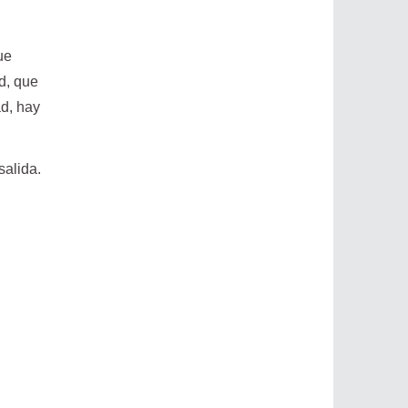
ue
d, que
ad, hay
salida.