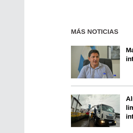
MÁS NOTICIAS
Ma
in
Al
li
in