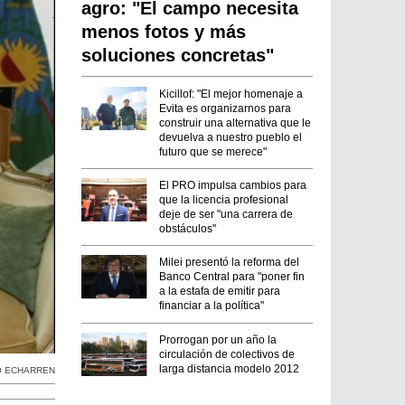
agro: "El campo necesita
menos fotos y más
soluciones concretas"
Kicillof: "El mejor homenaje a
Evita es organizarnos para
construir una alternativa que le
devuelva a nuestro pueblo el
futuro que se merece"
El PRO impulsa cambios para
que la licencia profesional
deje de ser "una carrera de
obstáculos"
Milei presentó la reforma del
Banco Central para "poner fin
a la estafa de emitir para
financiar a la política"
Prorrogan por un año la
circulación de colectivos de
larga distancia modelo 2012
O ECHARREN