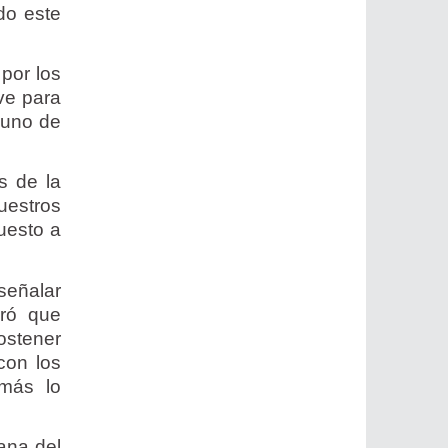
do este
por los
ve para
 uno de
s de la
uestros
uesto a
señalar
uró que
ostener
con los
 más lo
ana del