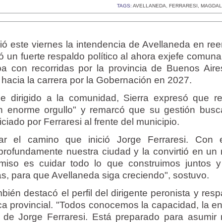
TAGS:
AVELLANEDA
,
FERRARESI
,
MAGDAL
ó este viernes la intendencia de Avellaneda en re
ó un fuerte respaldo político al ahora exjefe comuna
pa con recorridas por la provincia de Buenos Aire
hacia la carrera por la Gobernación en 2027.
 dirigido a la comunidad, Sierra expresó que re
n enorme orgullo" y remarcó que su gestión busc
ciado por Ferraresi al frente del municipio.
ar el camino que inició Jorge Ferraresi. Con
 profundamente nuestra ciudad y la convirtió en un
miso es cuidar todo lo que construimos juntos y
as, para que Avellaneda siga creciendo", sostuvo.
ién destacó el perfil del dirigente peronista y res
ca provincial. "Todos conocemos la capacidad, la en
o de Jorge Ferraresi. Está preparado para asumir