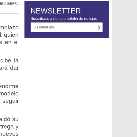
ENA SIERRA
NEWSLETTER
Suscríbase a nuestro boletín de noticias
emplazo
l, quien
s en el
cibe la
ará dar
 enorme
 modelo
 seguir
paldó su
trega y
 nuevos