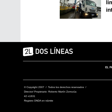
li
in
EL P
© Copyright 2007 / Todos los derechos reservados /
Director/ Propietario: Roberto Martín Zorrozúa
42 n1631
Registro DNDA en trámite