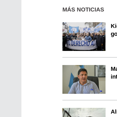
MÁS NOTICIAS
Ki
go
Ma
in
Al