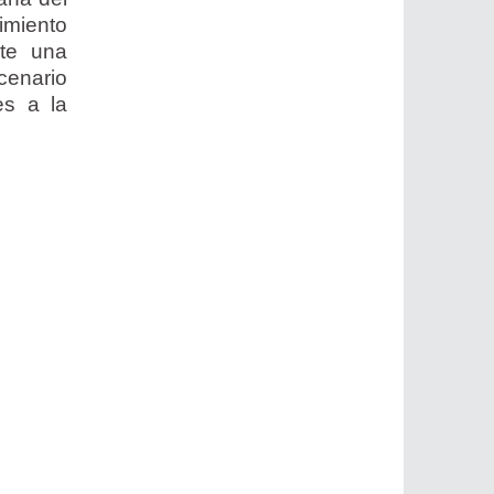
imiento
nte una
cenario
es a la