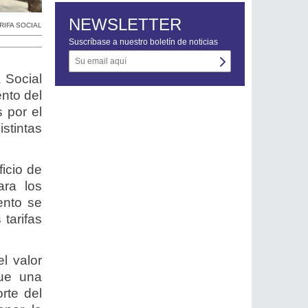
NEWSLETTER
RIFA SOCIAL
Suscríbase a nuestro boletín de noticias
 Social
nto del
s por el
stintas
ficio de
ara los
ento se
 tarifas
l valor
que una
rte del