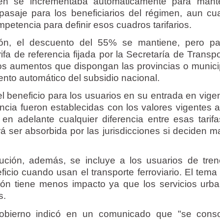
ién se incrementaba automáticamente para mant
pasaje para los beneficiarios del régimen, aun cu
petencia para definir esos cuadros tarifarios.
ión, el descuento del 55% se mantiene, pero p
ifa de referencia fijada por la Secretaría de Transp
ros aumentos que dispongan las provincias o munici
ento automático del subsidio nacional.
l beneficio para los usuarios en su entrada en vigen
encia fueron establecidas con los valores vigentes 
en adelante cualquier diferencia entre esas tarifa
 ser absorbida por las jurisdicciones si deciden m
lución, además, se incluye a los usuarios de tre
icio cuando usan el transporte ferroviario. El tema
sión tiene menos impacto ya que los servicios urb
s.
obierno indicó en un comunicado que "se conso