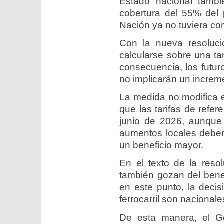
Estado nacional tamb
cobertura del 55% del 
Nación ya no tuviera com
Con la nueva resoluc
calcularse sobre una tar
consecuencia, los futu
no implicarán un increm
La medida no modifica e
que las tarifas de refer
junio de 2026, aunque 
aumentos locales deberá
un beneficio mayor.
En el texto de la reso
también gozan del benef
en este punto, la deci
ferrocarril son nacionale
De esta manera, el G