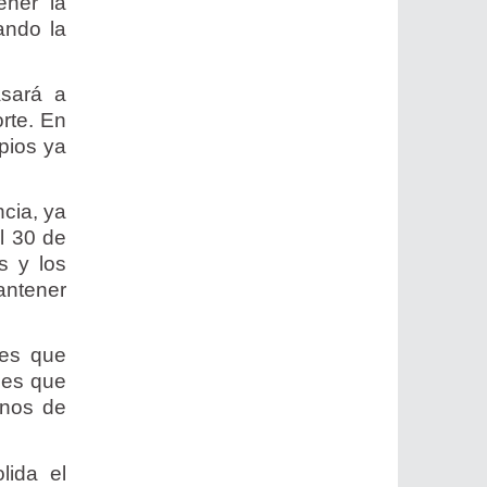
ener la
ando la
asará a
orte. En
pios ya
cia, ya
al 30 de
s y los
antener
nes que
 es que
anos de
lida el