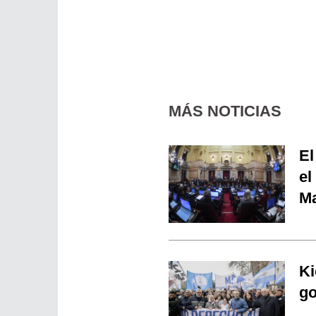
MÁS NOTICIAS
El
el
Ma
Ki
go