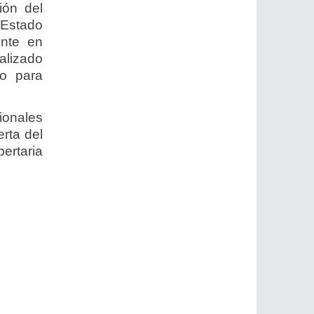
ión del
 Estado
nte en
calizado
do para
ionales
rta del
ertaria