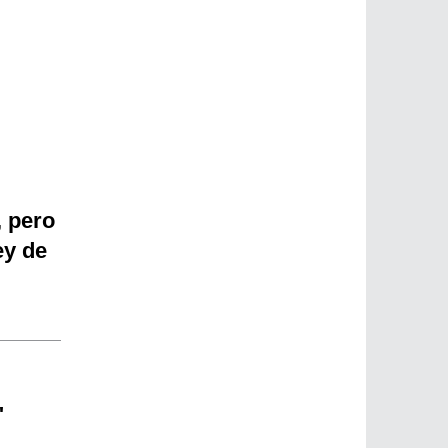
, pero
ey de
"