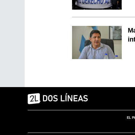
Ma
in
EL P