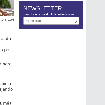
NEWSLETTER
Suscríbase a nuestro boletín de noticias
BIáN LUAYZA
robado
es por
s para
tricia
dejando
ra más