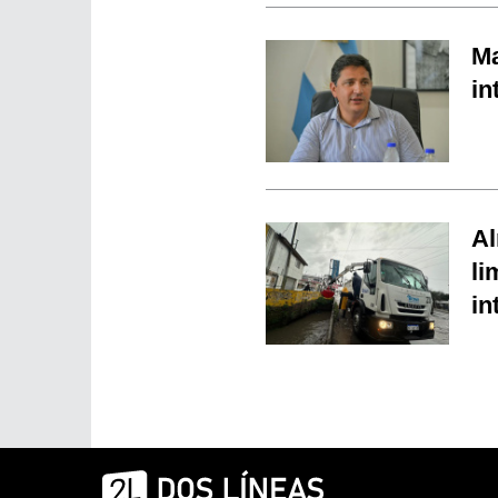
Ma
in
Al
li
in