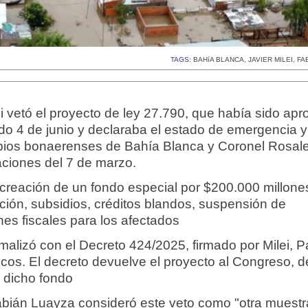
TAGS:
BAHíA BLANCA
,
JAVIER MILEI
,
FA
ei vetó el proyecto de ley 27.790, que había sido ap
do 4 de junio y declaraba el estado de emergencia y
ipios bonaerenses de Bahía Blanca y Coronel Rosal
ciones del 7 de marzo.
a creación de un fondo especial por $200.000 millone
cción, subsidios, créditos blandos, suspensión de
nes fiscales para los afectados
rmalizó con el Decreto 424/2025, firmado por Milei, Pa
ncos. El decreto devuelve el proyecto al Congreso, 
e dicho fondo
Fabián Luayza consideró este veto como "otra muest