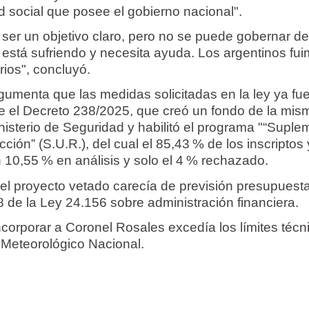
dad social que posee el gobierno nacional".
ue ser un objetivo claro, pero no se puede gobernar d
 está sufriendo y necesita ayuda. Los argentinos fui
ios", concluyó.
gumenta que las medidas solicitadas en la ley ya fu
 el Decreto 238/2025, que creó un fondo de la mis
nisterio de Seguridad y habilitó el programa "“Suple
ción” (S.U.R.), del cual el 85,43 % de los inscriptos
 10,55 % en análisis y solo el 4 % rechazado.
l proyecto vetado carecía de previsión presupuesta
38 de la Ley 24.156 sobre administración financiera.
corporar a Coronel Rosales excedía los límites técn
o Meteorológico Nacional.