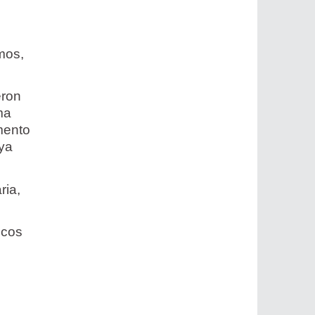
e
mos,
eron
ma
mento
 ya
ria,
icos