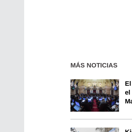
MÁS NOTICIAS
El
el
Ma
Ki