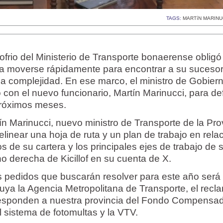
TAGS:
MARTíN MARINU
frio del Ministerio de Transporte bonaerense obligó
f a moverse rápidamente para encontrar a su suceso
a complejidad. En ese marco, el ministro de Gobiern
 con el nuevo funcionario, Martín Marinucci, para defi
 próximos meses.
n Marinucci, nuevo ministro de Transporte de la Pro
linear una hoja de ruta y un plan de trabajo en rela
s de su cartera y los principales ejes de trabajo de 
o derecha de Kicillof en su cuenta de X.
os pedidos que buscarán resolver para este año será
tuya la Agencia Metropolitana de Transporte, el recl
rresponden a nuestra provincia del Fondo Compensad
el sistema de fotomultas y la VTV.