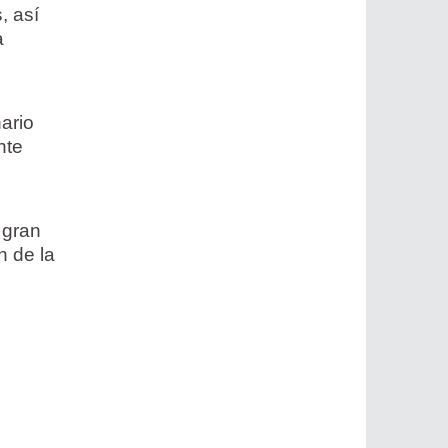
, así
a
nario
nte
 gran
n de la