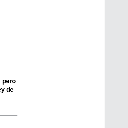
, pero
ey de