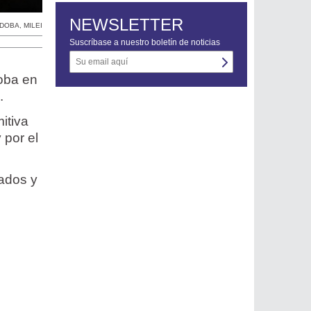
NEWSLETTER
RDOBA
,
MILEI
Suscríbase a nuestro boletín de noticias
doba en
.
itiva
 por el
sados y