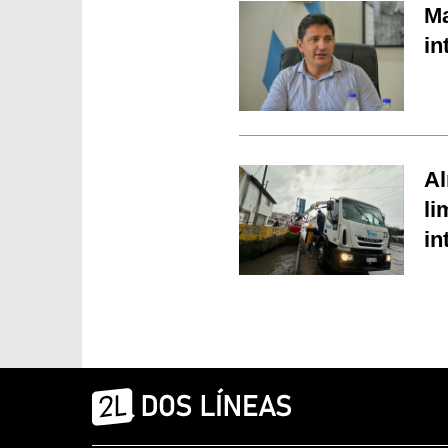
Ma
in
Al
li
in