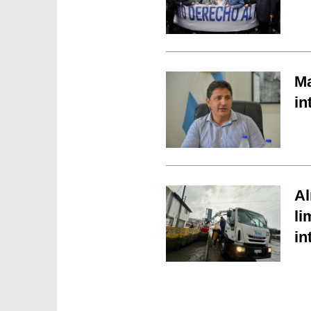
Ma
in
Al
li
in