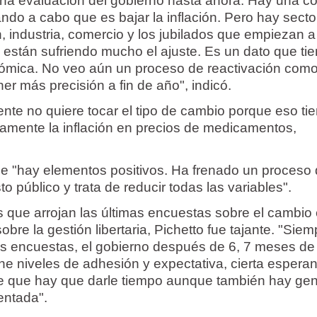
na evaluación del gobierno hasta ahora. Hay una c
ando a cabo que es bajar la inflación. Pero hay secto
n, industria, comercio y los jubilados que empiezan a
 están sufriendo mucho el ajuste. Es un dato que ti
nómica. No veo aún un proceso de reactivación como
er más precisión a fin de año", indicó.
nte no quiere tocar el tipo de cambio porque eso ti
amente la inflación en precios de medicamentos,
e "hay elementos positivos. Ha frenado un proceso
sto público y trata de reducir todas las variables".
s que arrojan las últimas encuestas sobre el cambio 
bre la gestión libertaria, Pichetto fue tajante. "Siem
 las encuestas, el gobierno después de 6, 7 meses de
ne niveles de adhesión y expectativa, cierta espera
de que hay que darle tiempo aunque también hay ge
entada".