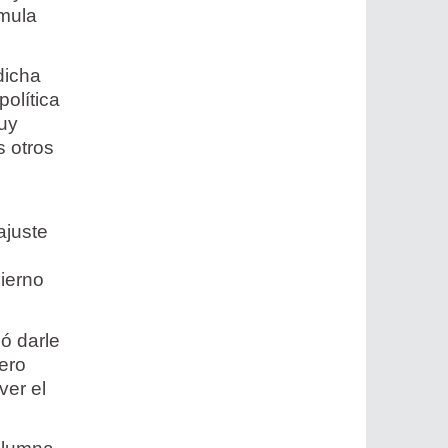
rmula
dicha
política
muy
s otros
ajuste
bierno
ió darle
pero
ver el