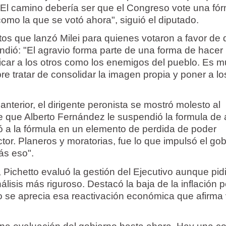
El camino debería ser que el Congreso vote una fó
como la que se votó ahora", siguió el diputado.
tos que lanzó Milei para quienes votaron a favor de 
ondió: "El agravio forma parte de una forma de hacer 
ificar a los otros como los enemigos del pueblo. Es 
re tratar de consolidar la imagen propia y poner a lo
anterior, el dirigente peronista se mostró molesto al
e que Alberto Fernández le suspendió la formula de 
tió a la fórmula en un elemento de perdida de poder
ctor. Planeros y moratorias, fue lo que impulsó el go
ás eso".
, Pichetto evaluó la gestión del Ejecutivo aunque pid
lisis más riguroso. Destacó la baja de la inflación 
o se aprecia esa reactivación económica que afirma 