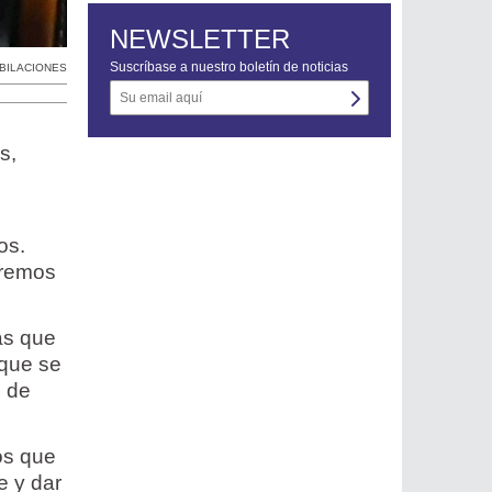
NEWSLETTER
Suscríbase a nuestro boletín de noticias
BILACIONES
s,
os.
eremos
as que
 que se
n de
ios que
e y dar