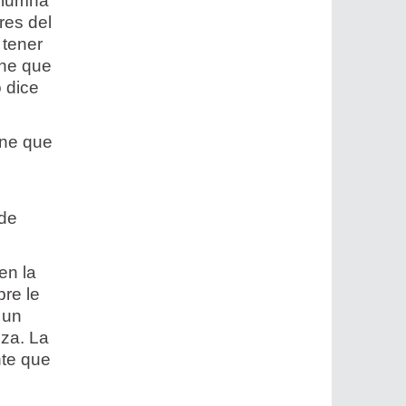
olumna
res del
 tener
ene que
 dice
ene que
 de
en la
pre le
 un
nza. La
nte que