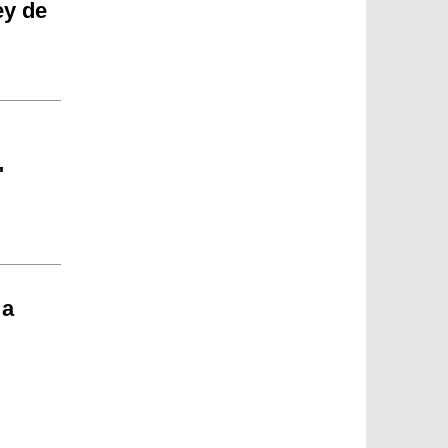
ey de
"
 a