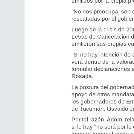
emitidos por la propia p
"No nos preocupa, son d
rescatadas por el gobie
Luego de la crisis de 20
Letras de Cancelación d
emitieron sus propias c
"Si no hay intención de a
verá dentro de la valor
formular declaraciones 
Rosada.
La postura del gobernad
apoyo de otros mandatari
los gobernadores de Ent
de Tucumán, Osvaldo J
Por tal razón, Adorni rel
si lo hay "no será por l
tomado frente al gasto p