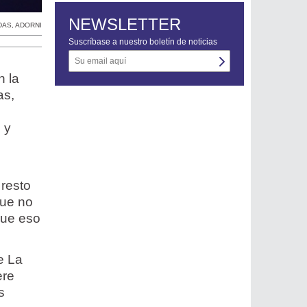
NEWSLETTER
DAS
,
ADORNI
Suscríbase a nuestro boletín de noticias
n la
as,
 y
 resto
que no
que eso
e La
ere
s