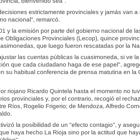
rovincia, bienvenido sea".
ecisiones estrictamente provinciales y jamás van a 
rno nacional", remarcó.
01 y la emisión por parte del gobierno nacional de la
e Obligaciones Provinciales (Lecop), quince provinc
uasimonedas, que luego fueron rescatadas por la Na
justar las cuentas públicas la cuasimoneda, si ve la 
ación que cada ciudadano haga de ese papel", agreg
en su habitual conferencia de prensa matutina en la
or riojano Ricardo Quintela hasta el momento no tu
os provinciales y, por el contrario, recogió el recha
re Ríos, Rogelio Frigerio; de Mendoza, Alfredo Corn
aldo.
ativizó la posibilidad de un "efecto contagio", y aseg
o que haya hecho La Rioja sino por la actitud que ha
úblico".