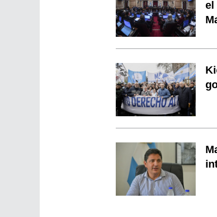
el
Ma
Ki
go
Ma
in