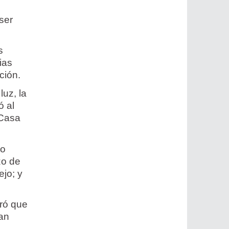
ser
s
ias
ción.
luz, la
ó al
 Casa
vo
zo de
ejo; y
uró que
yan