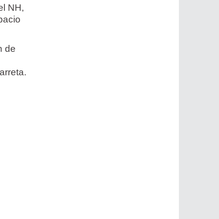
el NH,
pacio
n de
arreta.