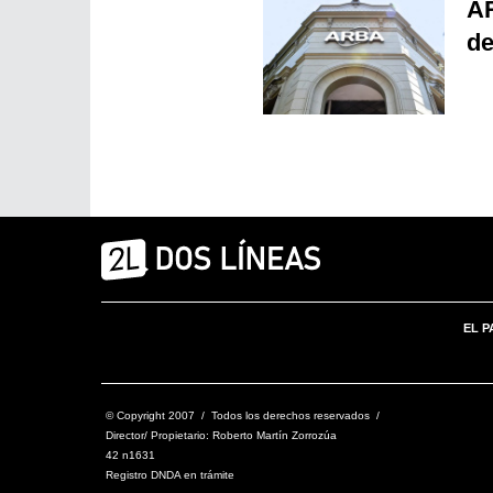
AR
de
EL P
© Copyright 2007 / Todos los derechos reservados /
Director/ Propietario: Roberto Martín Zorrozúa
42 n1631
Registro DNDA en trámite