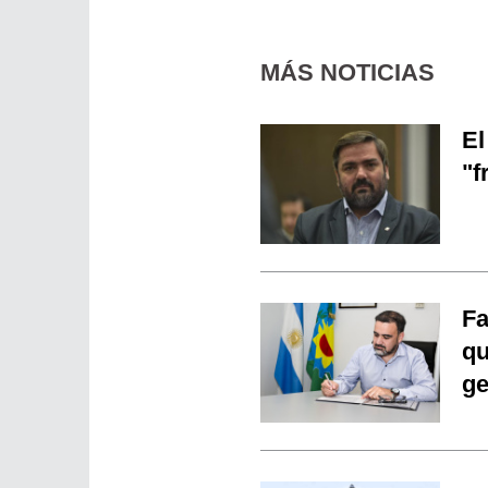
MÁS NOTICIAS
El
"f
Fa
qu
ge