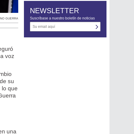
NEWSLETTER
Suscríbase a nuestro boletín de noticias
ANO GUERRA
s
seguró
la voz
ambio
 de su
 lo que
 Guerra
 en una