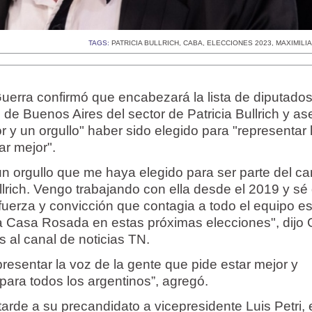
TAGS:
PATRICIA BULLRICH
,
CABA
,
ELECCIONES 2023
,
MAXIMILI
Guerra confirmó que encabezará la lista de diputado
 de Buenos Aires del sector de Patricia Bullrich y a
r y un orgullo" haber sido elegido para "representar 
ar mejor".
un orgullo que me haya elegido para ser parte del c
lrich. Vengo trabajando con ella desde el 2019 y sé
fuerza y convicción que contagia a todo el equipo es
 la Casa Rosada en estas próximas elecciones", dijo
 al canal de noticias TN.
presentar la voz de la gente que pide estar mejor y
para todos los argentinos”, agregó.
a tarde a su precandidato a vicepresidente Luis Petri,