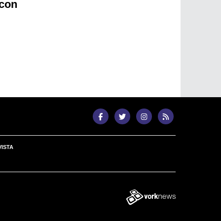
 con
ISTA