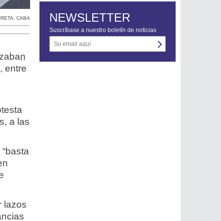
NEWSLETTER
RRETA
,
CABA
Suscríbase a nuestro boletín de noticias
izaban
, entre
otesta
, a las
 “basta
en
e
r lazos
ancias