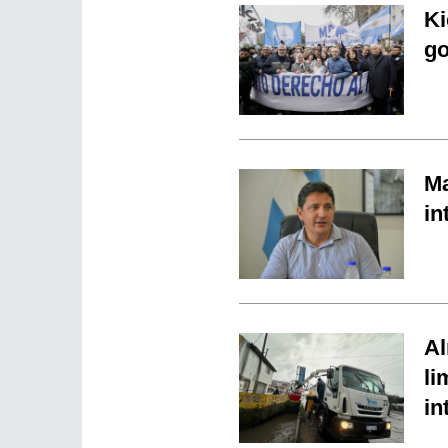
Ki
go
Ma
in
Al
li
in