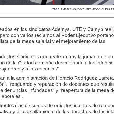
TAGS:
PARITARIAS
,
DOCENTES
,
RODRíGUEZ LA
eados en los sindicatos Ademys, UTE y Camyp real
paro con varios reclamos al Poder Ejecutivo porteño
diata de la mesa salarial y el mejoramiento de las
o, los sindicatos que realizan hoy la jornada de pr
no de la Ciudad continúa descuidando a las infancias
bajadores y a las escuelas”.
 a la administración de Horacio Rodríguez Larreta
ión”, “resguardo y reparación de docentes que result
 de denuncias infundadas” y “reapertura de la mesa d
 laborales”.
rente a los discursos de odio, los intentos de rompe
ativa y el avasallamiento de los derechos de las inf