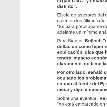
si gana JxC" y enfati
distinto".
El jefe de asesores del 
quien en los últimos dí
"Es para preocuparse qu
adelante un mínimo análi
Para Bianco,
Bullrich 
deflación como hiperin
explicación, dice que 
tendrá impacto económ
claramente, no tiene l
Por otro lado, señaló q
ocultado los problema
estuvo al frente del Ej
mesa y dijo ´empecemo
Sobre una eventual reele
"no está embarcado en u