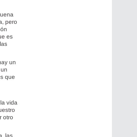
 buena
a, pero
ión
que es
las
 hay un
 un
os que
la vida
uestro
r otro
a, las