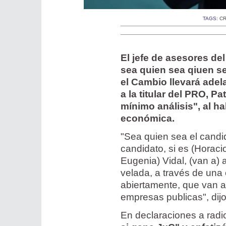
TAGS:
CR
El jefe de asesores d
sea quien sea qiuen s
el Cambio llevará adel
a la titular del PRO, P
mínimo análisis", al h
económica.
"Sea quien sea el candid
candidato, si es (Horacio
Eugenia) Vidal, (van a) 
velada, a través de una 
abiertamente, que van a 
empresas publicas", dij
En declaraciones a rad