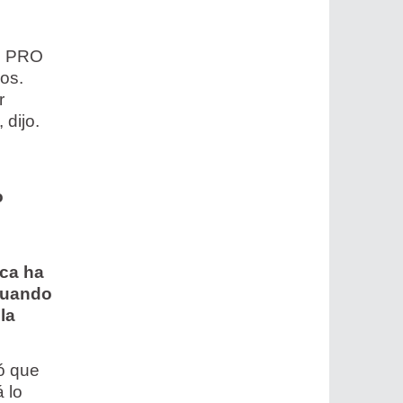
el PRO
os.
r
 dijo.
o
nca ha
 cuando
la
nó que
 lo