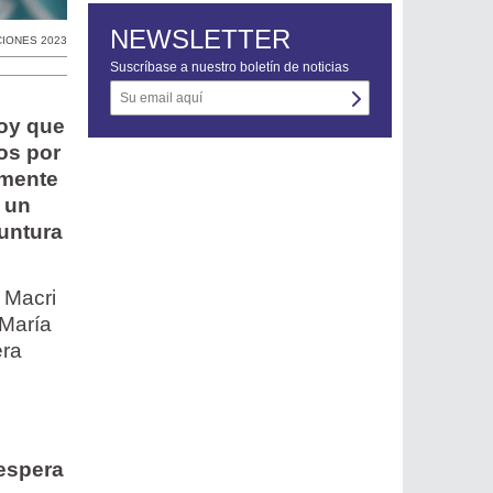
NEWSLETTER
IONES 2023
Suscríbase a nuestro boletín de noticias
hoy que
os por
lmente
r un
yuntura
 Macri
(María
era
 espera