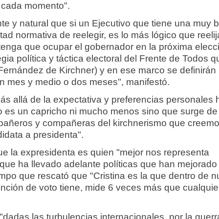
n cada momento".
nte y natural que si un Ejecutivo que tiene una muy
litad normativa de reelegir, es lo más lógico que reelij
e tenga que ocupar el gobernador en la próxima elecc
gia política y táctica electoral del Frente de Todos 
(Fernández de Kirchner) y en ese marco se definirán 
un mes y medio o dos meses", manifestó.
ás allá de la expectativa y preferencias personales
no es un capricho ni mucho menos sino que surge de
ompañeros y compañeras del kirchnerismo que creem
didata a presidenta".
que la expresidenta es quien "mejor nos representa
 que ha llevado adelante políticas que han mejorado 
iempo que rescató que "Cristina es la que dentro de n
tención de voto tiene, mide 6 veces más que cualquie
 "dadas las turbulencias internacionales, por la guerr