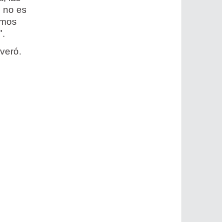
e no es
ximos
".
everó.