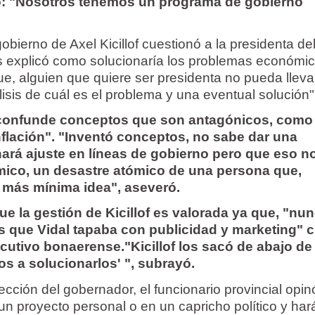
zó: "Nosotros tenemos un programa de gobierno
gobierno de Axel Kicillof cuestionó a la presidenta d
as explicó como solucionaría los problemas económic
e, alguien que quiere ser presidenta no pueda lleva
sis de cuál es el problema y una eventual solución",
"confunde conceptos que son antagónicos, como
flación". "Inventó conceptos, no sabe dar una
hará ajuste en líneas de gobierno pero que eso n
ico, un desastre atómico de una persona que,
a más mínima idea", aseveró.
ue la gestión de Kicillof es valorada ya que, "nu
s que Vidal tapaba con publicidad y marketing"
ecutivo bonaerense."Kicillof los sacó de abajo de 
s a solucionarlos' ", subrayó.
cción del gobernador, el funcionario provincial opi
n proyecto personal o en un capricho político y hará