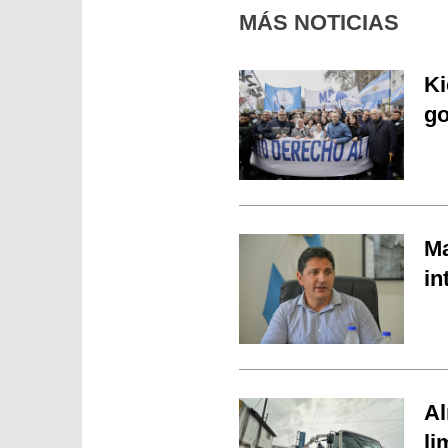
MÁS NOTICIAS
Ki
go
Ma
in
Al
li