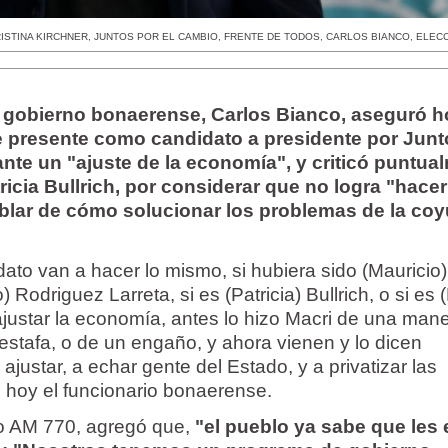
ISTINA KIRCHNER
,
JUNTOS POR EL CAMBIO
,
FRENTE DE TODOS
,
CARLOS BIANCO
,
ELECC
el gobierno bonaerense, Carlos Bianco, aseguró 
e presente como candidato a presidente por Junt
ante un "ajuste de la economía", y criticó puntua
atricia Bullrich, por considerar que no logra "hace
ablar de cómo solucionar los problemas de la co
ato van a hacer lo mismo, si hubiera sido (Mauricio)
) Rodriguez Larreta, si es (Patricia) Bullrich, o si es 
ajustar la economía, antes lo hizo Macri de una man
estafa, o de un engaño, y ahora vienen y lo dicen
ajustar, a echar gente del Estado, y a privatizar las
o hoy el funcionario bonaerense.
io AM 770, agregó que,
"el pueblo ya sabe que les