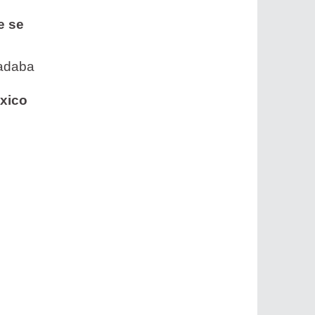
e se
ladaba
xico