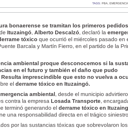
TAGS:
PBA
,
EMERGENCIA
tura bonaerense se tramitan los primeros pedido
 de
Ituzaingó
,
Alberto
Descalzó
, declaró la
emerge
derrame
tóxico
que ocurrió el miércoles pasado en 
uente Barcala y Martín Fierro, en el partido de la Pr
ncia ambiental proque desconocemos si la sust
cias en el futuro y también el daño que pudo
 Resulta imprescindible que esto no vuelva a ocu
obre el
derrame tóxico en Ituzaingó.
emergencia ambiental
, desde el municipio advirtier
les contra la empresa
Losada Transporte
, encargad
que terminó generando el
derrame tóxico en Ituzain
ne una responsabilidad directa en el trágico siniestro
os por las sustancias tóxicas que sobrevolaron los