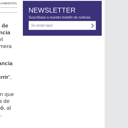
 AMBIENTAL
NEWSLETTER
Suscríbase a nuestro boletín de noticias
s de
ncia
el
imera
ancia
rrir
”,
on que
a de
gó
, al
.