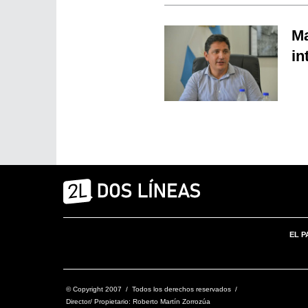
Ma
in
EL P
© Copyright 2007 / Todos los derechos reservados /
Director/ Propietario: Roberto Martín Zorrozúa