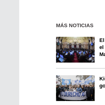
MÁS NOTICIAS
El
el
Ma
Ki
go