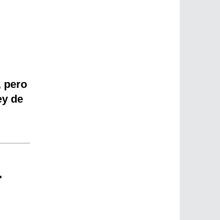
, pero
ey de
"