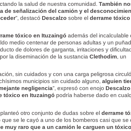
ctando la salud de nuestra comunidad.
También no
alta de señalización del camión y el desconocimien
oceder
”, destacó
Descalzo
sobre el
derrame tóxico
rame tóxico en Ituzaingó
además del incalculable
aldo medio centenar de personas adultas y un puña
ducto de dolores de garganta, irritaciones y dificult
 por la diseminación de la sustancia
Clethodim
, un
ción, sin cuidados y con una carga peligrosa circuló
chísimos municipios sin cuidado alguno,
alguien ti
mejante negligencia
”, expresó con enojo
Descalzo
 tóxico en Ituzaingó
podría haberse dado en cualq
 planteó otro conjunto de dudas sobre el
derrame tó
 que se le cayó a uno de los bomberos casi que se d
 muy raro que a un camión le carguen un tóxico