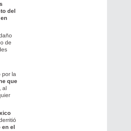
s
to del
 en
 daño
do de
ades
 por la
ene que
, al
uier
xico
erritió
 en el