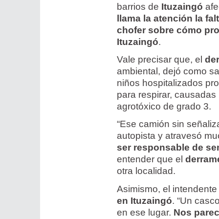
barrios de
Ituzaingó
afe
llama la atención la f
chofer sobre cómo pr
Ituzaingó
.
Vale precisar que, el
der
ambiental, dejó como s
niños hospitalizados pro
para respirar, causadas
agrotóxico de grado 3.
“Ese camión sin señaliza
autopista y atravesó mu
ser responsable de se
entender que el
derrame
otra localidad.
Asimismo, el intendente
en Ituzaingó
. “Un casco
en ese lugar.
Nos parece