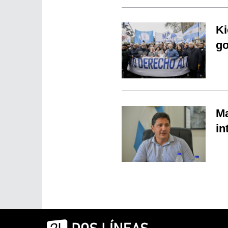
Ki
go
Ma
in