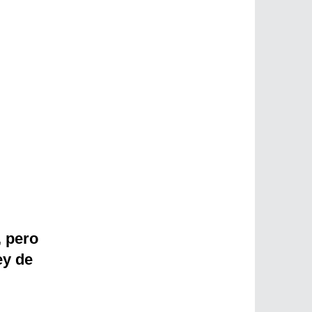
, pero
ey de