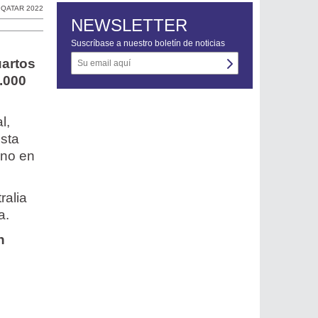
,
QATAR 2022
NEWSLETTER
Suscríbase a nuestro boletín de noticias
uartos
0.000
l,
esta
ino en
ralia
a.
n