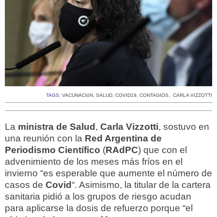
TAGS:
VACUNACIóN
,
SALUD
,
COVID19
,
CONTAGIOS
,
CARLA VIZZOTTI
La
ministra de Salud
,
Carla Vizzotti
, sostuvo en
una reunión con la
Red Argentina de
Periodismo Científico
(
RAdPC
) que con el
advenimiento de los meses más fríos en el
invierno “es esperable que aumente el número de
casos de
Covid
“. Asimismo, la titular de la cartera
sanitaria pidió a los grupos de riesgo acudan
para aplicarse la dosis de refuerzo porque “el