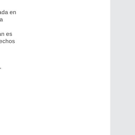
cada en
ra
an es
rechos
,