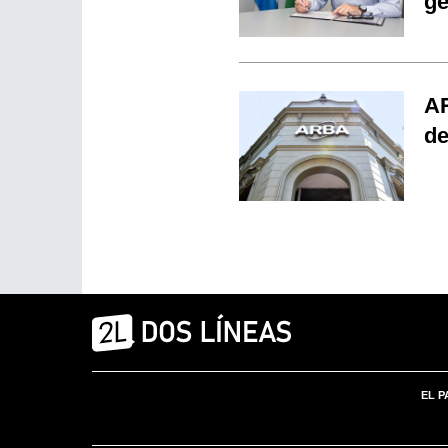
ge
AR
de
EL P