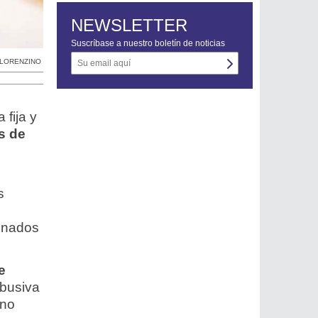
NEWSLETTER
Suscríbase a nuestro boletín de noticias
 LORENZINO
fija y
es de
s
bonados
e
abusiva
 no