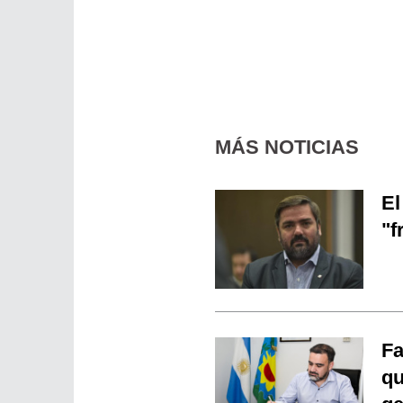
MÁS NOTICIAS
El
"f
Fa
qu