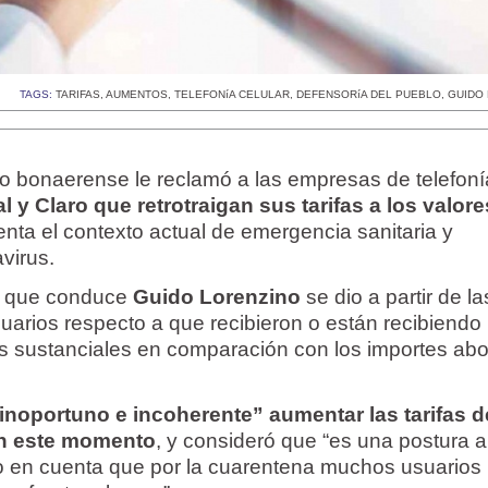
TAGS:
TARIFAS
,
AUMENTOS
,
TELEFONíA CELULAR
,
DEFENSORíA DEL PUEBLO
,
GUIDO
o bonaerense le reclamó a las empresas de telefonía 
l y Claro que retrotraigan sus tarifas a los valor
enta el contexto actual de emergencia sanitaria y
virus.
o que conduce
Guido Lorenzino
se dio a partir de la
uarios respecto a que recibieron o están recibiendo
os sustanciales en comparación con los importes a
inoportuno e incoherente” aumentar las tarifas d
en este momento
, y consideró que “es una postura 
o en cuenta que por la cuarentena muchos usuarios