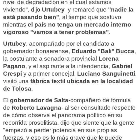
nivel de degradación en el cual estamos
viviendo", dijo
Urtubey
y remarcó que
"nadie la
está pasando bien"
, al tiempo que sostuvo
mientras
el país no tenga un mercado interno
vigoroso "vamos a tener problemas"
.
Urtubey
, acompañado por el candidato a
gobernador bonaerense,
Eduardo "Bali" Bucca
,
la postulante a senadora provincial
Lorena
Pagano
, y el aspirante a la intendencia,
Gabriel
Crespi
y a primer concejal,
Luciano Sanguinetti
,
visitó una
fábrica textil ubicada en la localidad
de Tolosa
.
El
gobernador de Salta
-compañero de fórmula
de
Roberto Lavagna
- al ser consultado respecto
de cómo observa el panorama político en su
recorrida proselitista, dijo que siente que la gente
"empezó a perder potencia en sus propias
fuerzas, y eso es lo más grave que le puede